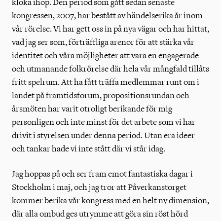
kloka ihop. Den period som gått sedan senaste
kongressen, 2007, har bestått av händelserika år inom
vår rörelse. Vi har gett oss in på nya vägar och har hittat,
vad jag ser som, förträffliga arenor för att stärka vår
identitet och våra möjligheter att vara en engagerade
och utmanande folkrörelse där hela vår mångfald tillåts
fritt spelrum. Att ha fått träffa medlemmar runt om i
landet på framtidsforum, propositionsrundan och
årsmöten har varit otroligt berikande för mig
personligen och inte minst för det arbete som vi har
drivit i styrelsen under denna period. Utan era ideer
och tankar hade vi inte stått där vi står idag.
Jag hoppas på och ser fram emot fantastiska dagar i
Stockholm i maj, och jag tror att Påverkanstorget
kommer berika vår kongress med en helt ny dimension,
där alla ombud ges utrymme att göra sin röst hörd